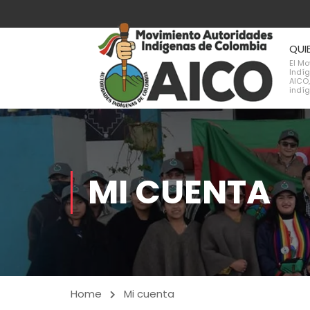
QUI
El M
Indí
AICO,
indí
MI CUENTA
Home
Mi cuenta