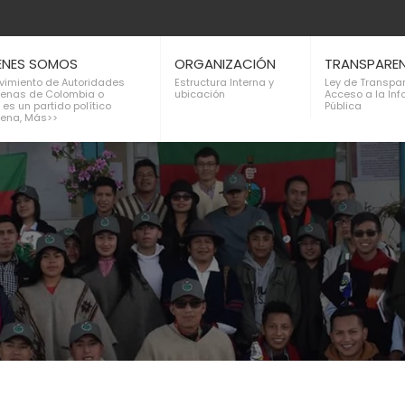
ENES SOMOS
ORGANIZACIÓN
TRANSPARE
ovimiento de Autoridades
Estructura Interna y
Ley de Transpa
genas de Colombia o
ubicación
Acceso a la In
 es un partido político
Pública
gena, Más>>